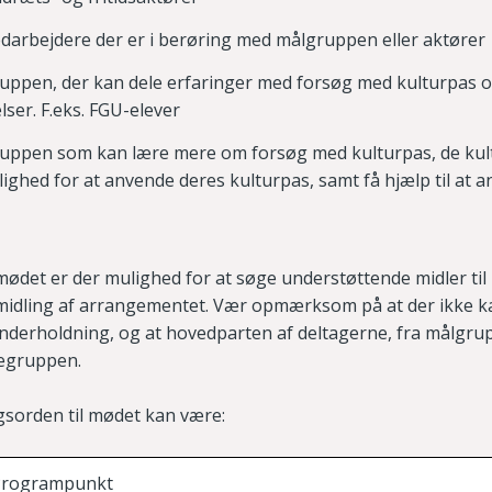
rbejdere der er i berøring med målgruppen eller aktører
ppen, der kan dele erfaringer med forsøg med kulturpas og
lser. F.eks. FGU-elever
ruppen som
kan lære mere om forsøg med kulturpas, de
kul
ighed for at anvende deres kulturpas, samt få hjælp til at 
ødet er der mulighed for at søge understøttende midler til l
midling af arrangementet.
Vær opmærksom på at der ikke 
underholdning, og at
hovedparten af deltagerne, fra målgru
legruppen.
gsorden til mødet kan være:
Programpunkt