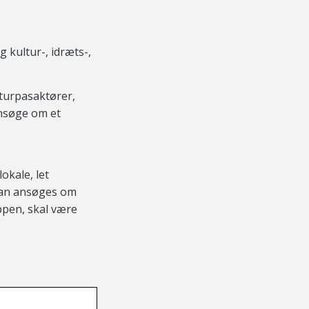
 kultur-, idræts-,
turpasaktører,
ansøge om et
okale, let
kan ansøges om
ppen, skal være