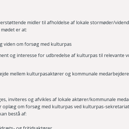
rstøttende midler til afholdelse af lokale stormøder/viden
 mødet er at:
og viden om forsøg med kulturpas
nt og interesse for udbredelse af kulturpas til relevante
bejde mellem
kulturpasaktører
og kommunale medarbejdere 
s, inviteres og afvikles af lokale aktører/kommunale meda
r oplæg om forsøg med kulturpas ved kulturpas-sekretariat
an bestå af:
idræts- og fritidsaktører