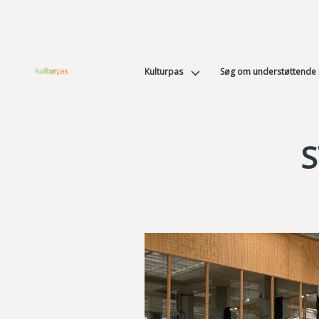
Kulturpas
Søg om understøttende
S