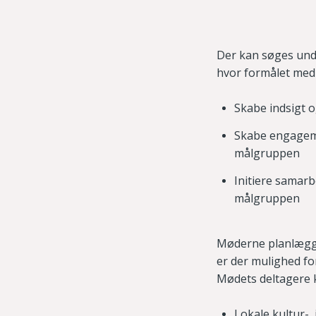
Der kan søges unde
hvor formålet med
Skabe indsigt 
Skabe engageme
målgruppen
Initiere samar
målgruppen
Møderne planlægge
er der mulighed fo
Mødets deltagere k
Lokale kultur-, 