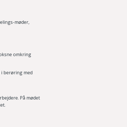
delings-møder,
 voksne omkring
i berøring med
rbejdere. På mødet
et.