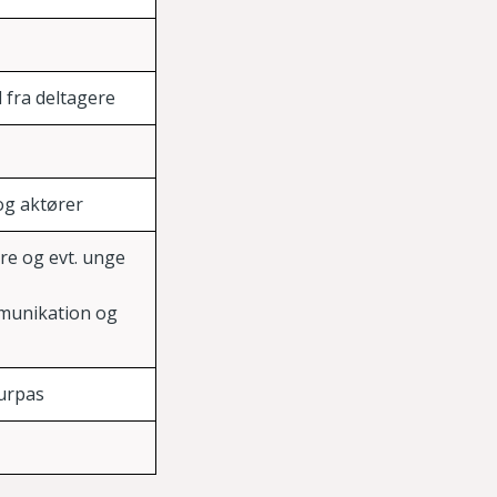
 fra deltagere
og aktører
e og evt. unge
mmunikation og
turpas