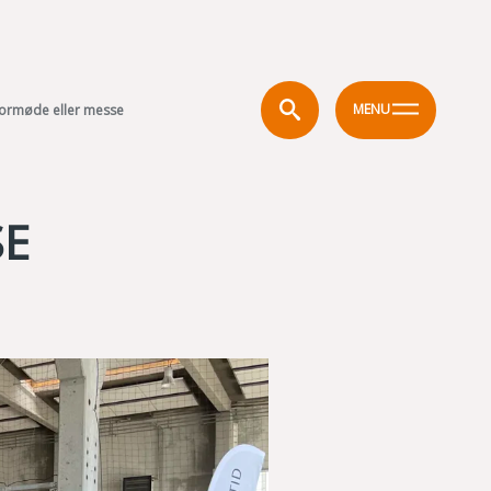
MENU
tormøde eller messe
SE