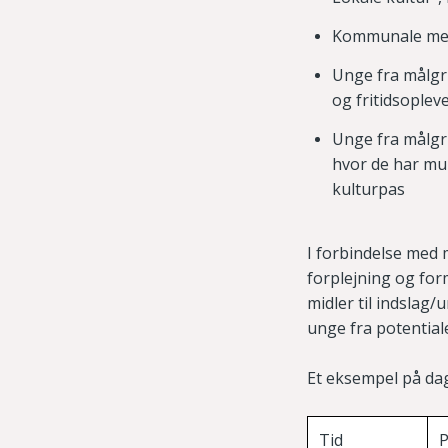
Kommunale meda
Unge fra målgru
og fritidsopleve
Unge fra målg
hvor de har mul
kulturpas
I forbindelse med m
forplejning og for
midler til indslag/
unge fra potentia
Et eksempel på da
Tid