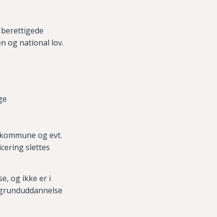
 berettigede
 og national lov.
ge
lskommune
og evt.
icering slettes
, og ikke er i
e grunduddannelse