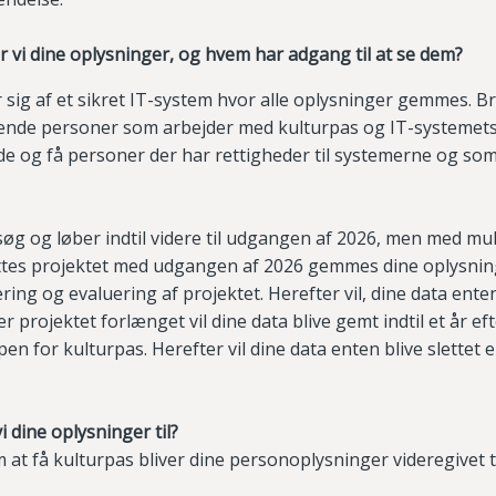
vi dine oplysninger, og hvem har adgang til at se dem?
 sig af et sikret IT-system hvor alle oplysninger gemmes. B
ende personer som arbejder med kulturpas og IT-systemets 
e og få personer der har rettigheder til systemerne og so
rsøg og løber indtil videre til udgangen af 2026, men med mu
ttes projektet med udgangen af 2026 gemmes dine oplysninge
ing og evaluering af projektet. Herefter vil, dine data enten 
r projektet forlænget vil dine data blive gemt indtil et år e
en for kulturpas. Herefter vil dine data enten blive slettet 
i dine oplysninger til?
at få kulturpas bliver dine personoplysninger videregivet ti