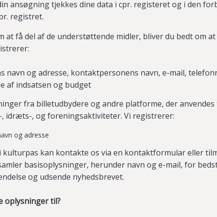
in ansøgning tjekkes dine data i cpr. registeret og i den fo
pr. registret.
 at få del af de understøttende midler, bliver du bedt om a
istrerer:
s navn og adresse, kontaktpersonens navn, e-mail, telefonn
se af indsatsen og budget
ninger fra billetudbydere og andre platforme, der anvendes 
-, idræts-, og foreningsaktiviteter. Vi registrerer:
navn og adresse
i kulturpas kan kontakte os via en kontaktformular eller til
samler basisoplysninger, herunder navn og e-mail, for beds
endelse og udsende nyhedsbrevet.
 oplysninger til?