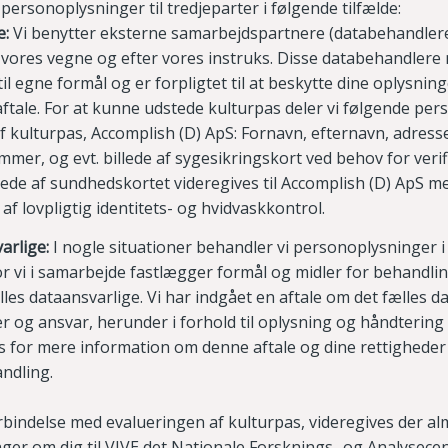
 personoplysninger til tredjeparter i følgende tilfælde:
e
:
Vi benytter eksterne samarbejdspartnere (databehandler
 vores vegne og efter vores instruks. Disse databehandlere
l egne formål og er forpligtet til at beskytte dine oplysninge
ftale.
For at kunne udstede kulturpas deler vi følgende pe
f kulturpas, Accomplish (D) ApS: Fornavn, efternavn, adres
mer, og evt. billede af sygesikringskort ved behov for verifi
llede af sundhedskortet videregives til Accomplish (D) ApS m
f lovpligtig identitets- og hvidvaskkontrol.
arlige
:
I nogle situationer behandler vi personoplysninger 
r vi i samarbejde fastlægger formål og midler for behandlin
ælles dataansvarlige. Vi har indgået en aftale om det fælles d
ler og ansvar, herunder i forhold til oplysning og håndtering
 for mere information om denne aftale og dine rettigheder
ndling.
orbindelse med evalueringen af
kulturpas, videregives der al
er om dig til VIVE det Nationale Forsknings- og Analysecen