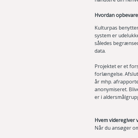
Hvordan opbevarer 
Kulturpas benytter
system er udelukk
således begrænsed
data.
Projektet er et fo
forlængelse. Afslu
år mhp. afrapporter
anonymiseret. Blive
er i aldersmålgrupp
Hvem videregiver v
Når du ansøger om 