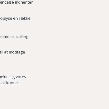
rbindelse indhenter
t oplyse en række
ummer, stilling
til at modtage
melde sig vores
t at kunne