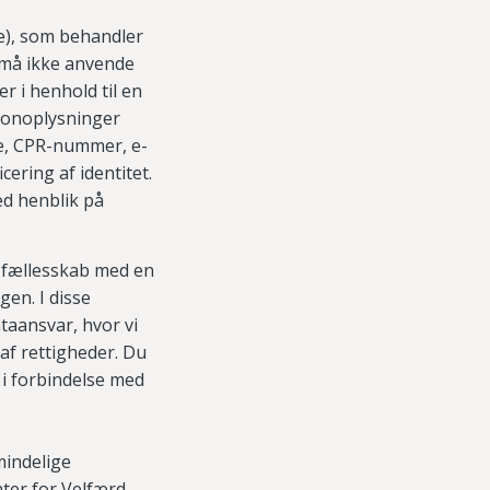
e), som behandler
 må ikke anvende
r i henhold til en
rsonoplysninger
se, CPR-nummer, e-
cering af identitet.
ed henblik på
i fællesskab med en
gen. I disse
ataansvar, hvor vi
 af rettigheder. Du
 i forbindelse med
mindelige
ter for Velfærd,