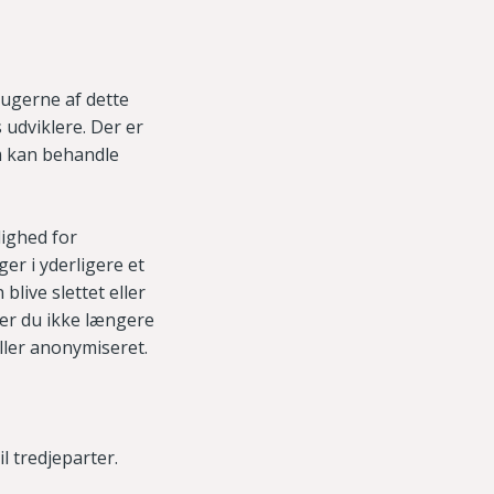
rugerne af dette
udviklere. Der er
m kan behandle
lighed for
r i yderligere et
blive slettet eller
fter du ikke længere
eller anonymiseret.
l tredjeparter.