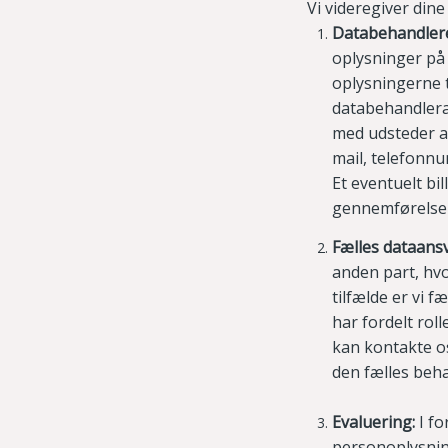
Vi videregiver dine
Databehandler
oplysninger på
oplysningerne ti
databehandlera
med udsteder a
mail, telefonnum
Et eventuelt bi
gennemførelse a
Fælles dataansv
anden part, hvo
tilfælde er vi f
har fordelt rol
kan kontakte os
den fælles beha
Evaluering:
I f
personoplysning