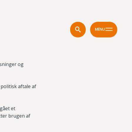
MENU
ysninger og
olitisk aftale af
gået et
tter brugen af