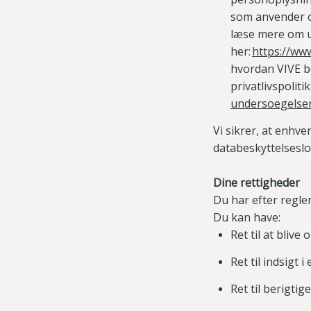
som anvender o
læse mere om 
her:
https://www
hvordan
VIVE b
privatlivspolitik
undersoegelse
Vi sikrer, at enhv
databeskyttelseslo
Dine rettigheder
Du har efter regle
Du kan have:
Ret til at bliv
Ret til indsigt
Ret til berigtig