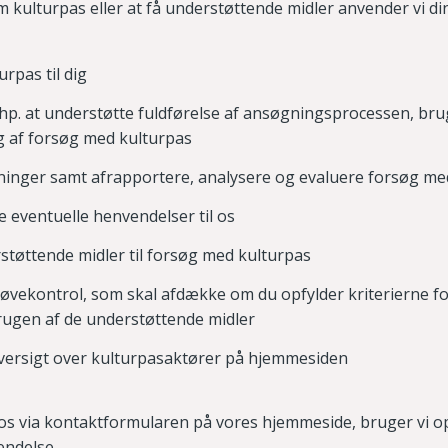
 kulturpas eller at få understøttende midler anvender vi din
urpas til dig
hp. at understøtte fuldførelse af ansøgningsprocessen, bru
g af forsøg med kulturpas
ninger samt afrapportere, analysere og evaluere forsøg me
 eventuelle henvendelser til os
støttende midler til forsøg med kulturpas
røvekontrol, som skal afdække om du opfylder kriterierne f
rugen af de understøttende midler
oversigt over kulturpasaktører på hjemmesiden
os via kontaktformularen på vores hjemmeside, bruger vi op
endelse.