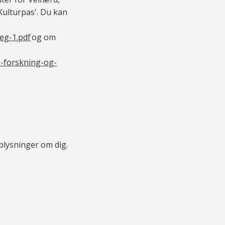
Kulturpas'. Du kan
eg-1.pdf
og
om
-i-forskning-og-
plysninger om dig.