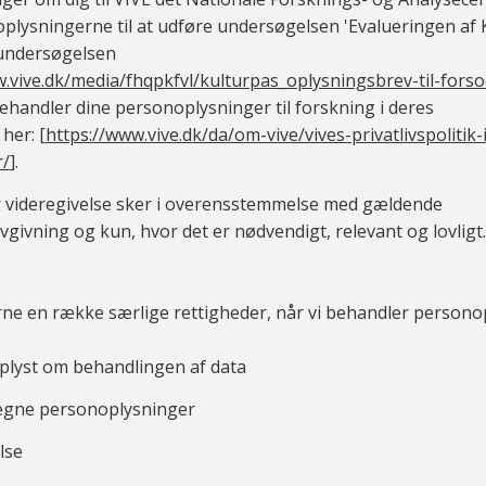
plysningerne til at udføre undersøgelsen 'Evalueringen af 
undersøgelsen
.vive.dk/media/fhqpkfvl/kulturpas_oplysningsbrev-til-forso
ehandler dine personoplysninger til forskning i deres
her:
[
https://www.vive.dk/da/om-vive/vives-privatlivspolitik
r/
].
er videregivelse sker i overensstemmelse med gældende
vgivning og kun, hvor det er nødvendigt, relevant og lovligt.
rne en række særlige rettigheder, når vi behandler persono
e oplyst om behandlingen af data
 i egne personoplysninger
else