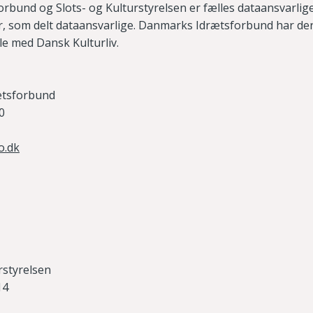
bund og Slots- og Kulturstyrelsen er fælles dataansvarlig
r, som delt dataansvarlige. Danmarks Idrætsforbund har de
le med Dansk Kulturliv.
ætsforbund
0
o.dk
urstyrelsen
14