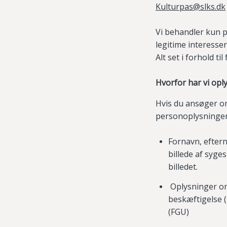
Kulturpas@slks.dk
Vi behandler kun p
legitime interesse
Alt set i forhold t
Hvorfor har vi opl
Hvis du ansøger om
personoplysninger.
Fornavn, efter
billede af syges
billedet.
Oplysninger om,
beskæftigelse 
(FGU)