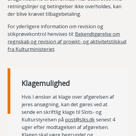
retningslinjer og betingelser ikke overholdes, kan
der blive krævet tilbagebetaling.
For yderligere information om revision og
stikprøvekontrol henvises til:
Bekendtgørelse om
regnskab og revision af projekt- og aktivitetstilskud
fra Kulturministeriet
.
Klagemulighed
Hvis I ønsker at klage over afgørelsen af
jeres ansøgning, kan det gøres ved at
sende en skriftlig klage til Slots- og
Kulturstyrelsen på
post@slks.dk
senest 4
uger efter modtagelsen af afgørelsen.
Klagen skal være begrundet og